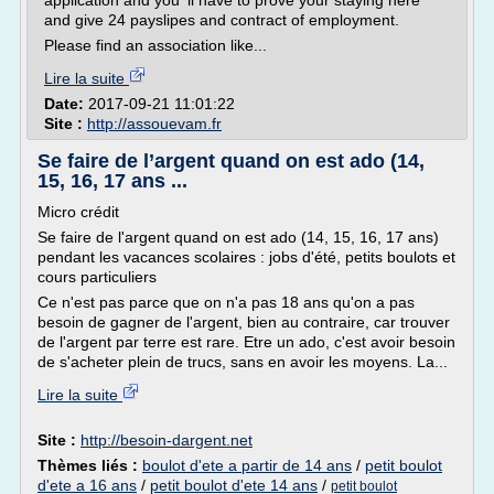
application and you 'll have to prove your staying here
and give 24 payslipes and contract of employment.
Please find an association like...
Lire la suite
Date:
2017-09-21 11:01:22
Site :
http://assouevam.fr
Se faire de l’argent quand on est ado (14,
15, 16, 17 ans ...
Micro crédit
Se faire de l'argent quand on est ado (14, 15, 16, 17 ans)
pendant les vacances scolaires : jobs d'été, petits boulots et
cours particuliers
Ce n'est pas parce que on n'a pas 18 ans qu'on a pas
besoin de gagner de l'argent, bien au contraire, car trouver
de l'argent par terre est rare. Etre un ado, c'est avoir besoin
de s'acheter plein de trucs, sans en avoir les moyens. La...
Lire la suite
Site :
http://besoin-dargent.net
Thèmes liés :
boulot d'ete a partir de 14 ans
/
petit boulot
d'ete a 16 ans
/
petit boulot d'ete 14 ans
/
petit boulot