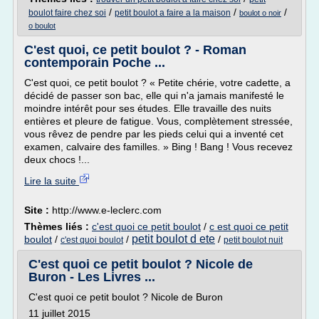
/
/
/
boulot faire chez soi
petit boulot a faire a la maison
boulot o noir
o boulot
C'est quoi, ce petit boulot ? - Roman
contemporain Poche ...
C'est quoi, ce petit boulot ? « Petite chérie, votre cadette, a
décidé de passer son bac, elle qui n'a jamais manifesté le
moindre intérêt pour ses études. Elle travaille des nuits
entières et pleure de fatigue. Vous, complètement stressée,
vous rêvez de pendre par les pieds celui qui a inventé cet
examen, calvaire des familles. » Bing ! Bang ! Vous recevez
deux chocs !...
Lire la suite
Site :
http://www.e-leclerc.com
Thèmes liés :
c'est quoi ce petit boulot
/
c est quoi ce petit
petit boulot d ete
boulot
/
/
/
c'est quoi boulot
petit boulot nuit
C'est quoi ce petit boulot ? Nicole de
Buron - Les Livres ...
C'est quoi ce petit boulot ? Nicole de Buron
11 juillet 2015