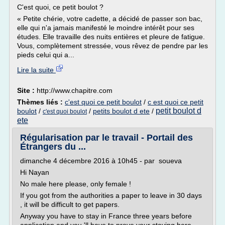
C'est quoi, ce petit boulot ?
« Petite chérie, votre cadette, a décidé de passer son bac,
elle qui n'a jamais manifesté le moindre intérêt pour ses
études. Elle travaille des nuits entières et pleure de fatigue.
Vous, complètement stressée, vous rêvez de pendre par les
pieds celui qui a...
Lire la suite
Site :
http://www.chapitre.com
Thèmes liés :
c'est quoi ce petit boulot
/
c est quoi ce petit
petit boulot d
boulot
/
/
petits boulot d ete
/
c'est quoi boulot
ete
Régularisation par le travail - Portail des
Étrangers du ...
dimanche 4 décembre 2016 à 10h45 - par soueva
Hi Nayan
No male here please, only female !
If you got from the authorities a paper to leave in 30 days
, it will be difficult to get papers.
Anyway you have to stay in France three years before