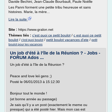
Davide Bechini, Jean-Claude Bourbault, Paule Noëlle
Les Panni forment une petite tribu heureuse et sans
histoires. Marie, la mère...
Lire la suite
Site :
https://www.gralon.net
Thèmes liés :
c'est quoi ce petit boulot
/
c est quoi ce petit
boulot
/
/
petit boulot vacances d'ete
/
c'est quoi boulot
petit
boulot pour les vacances
Un job d’été à l’île de la Réunion ? - Jobs -
FORUM Ados ...
Un job d'été à l'île de la Réunion ?
Peace and love leii gens ;)
Posté le 06/01/2013 à 15:12:30
Bonjour tout le monde !
(et bonne année au passage)
Je sais qu'il y a un post (exactement le meme ou
presque) qui a été posté hier. Mais mon cas est