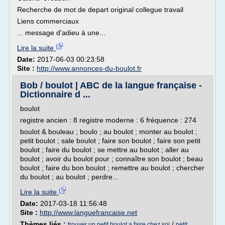
Recherche de mot de depart original collegue travail
Liens commerciaux
... message d'adieu à une...
Lire la suite
Date:
2017-06-03 00:23:58
Site :
http://www.annonces-du-boulot.fr
Bob / boulot | ABC de la langue française -
Dictionnaire d ...
boulot
registre ancien : 8 registre moderne : 6 fréquence : 274
boulot & bouleau ; boulo ; au boulot ; monter au boulot ;
petit boulot ; sale boulot ; faire son boulot ; faire son petit
boulot ; faire du boulot ; se mettre au boulot ; aller au
boulot ; avoir du boulot pour ; connaître son boulot ; beau
boulot ; faire du bon boulot ; remettre au boulot ; chercher
du boulot ; au boulot ; perdre...
Lire la suite
Date:
2017-03-18 11:56:48
Site :
http://www.languefrancaise.net
Thèmes liés :
/
trouver un petit boulot a faire chez soi
petit