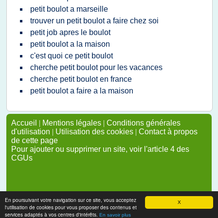
petit boulot a marseille
trouver un petit boulot a faire chez soi
petit job apres le boulot
petit boulot a la maison
c'est quoi ce petit boulot
cherche petit boulot pour les vacances
cherche petit boulot en france
petit boulot a faire a la maison
Accueil
|
Mentions légales
|
Conditions générales
d'utilisation
|
Utilisation des cookies
|
Contact à propos
de cette page
Pour ajouter ou supprimer un site, voir l'article 4 des
CGUs
En poursuivant votre navigation sur ce site, vous acceptez
X
l'utilisation de cookies pour vous proposer des contenus et
services adaptés à vos centres d'intérêts.
En savoir plus