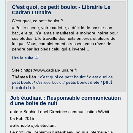
C'est quoi, ce petit boulot - Librairie Le
Cadran Lunaire
C'est quoi, ce petit boulot ?
« Petite chérie, votre cadette, a décidé de passer son
bac, elle qui n'a jamais manifesté le moindre intérêt pour
ses études. Elle travaille des nuits entières et pleure de
fatigue. Vous, complètement stressée, vous rêvez de
pendre par les pieds celui qui a inventé...
Lire la suite
Site :
https://www.cadran-lunaire.fr
Thèmes liés :
c'est quoi ce petit boulot
/
c est quoi ce
petit
petit boulot
/
/
petits boulot d ete
/
c'est quoi boulot
boulot d ete
Job étudiant : Responsable communication
d'une boite de nuit
auteur Sophie Lebel Directrice communication Wizbii
05 Feb 2015
#Grenoble #job étudiant
Le profil de Benjamin Kaltenbaek nous a interpellé : à