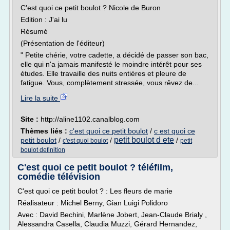
C'est quoi ce petit boulot ? Nicole de Buron
Edition : J'ai lu
Résumé
(Présentation de l'éditeur)
" Petite chérie, votre cadette, a décidé de passer son bac,
elle qui n'a jamais manifesté le moindre intérêt pour ses
études. Elle travaille des nuits entières et pleure de
fatigue. Vous, complètement stressée, vous rêvez de...
Lire la suite
Site :
http://aline1102.canalblog.com
Thèmes liés :
c'est quoi ce petit boulot
/
c est quoi ce
petit boulot d ete
petit boulot
/
/
/
c'est quoi boulot
petit
boulot definition
C'est quoi ce petit boulot ? téléfilm,
comédie télévision
C'est quoi ce petit boulot ? : Les fleurs de marie
Réalisateur : Michel Berny, Gian Luigi Polidoro
Avec : David Bechini, Marlène Jobert, Jean-Claude Brialy ,
Alessandra Casella, Claudia Muzzi, Gérard Hernandez,