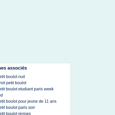
es associés
etit boulot nuit
roit petit boulot
etit boulot etudiant paris week
nd
etit boulot pour jeune de 11 ans
etit boulot paris soir
etit boulot rennes