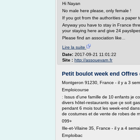
Hi Nayan
No male here please, only female !
If you got from the authorities a paper to
Anyway you have to stay in France three
your staying here and give 24 payslipe
Please find an association like...
Lire la suite
Date:
2017-09-21 11:01:22
Site :
http://assouevam.fr
Petit boulot week end Offres 
Montgeron 91230, France - il y a 3 se
Emploicourse
: Issus d'une famille de 10 enfants je co
divers hôtel-restaurants que çe soit gast
pendant 6 mois tout les week-end dans 
de costumes et de vente de robes de m
099+
Ille-et-Vilaine 35, France - il y a 4 se
Emploibac