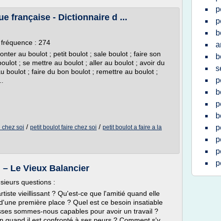
p
e française - Dictionnaire d ...
p
b
6 fréquence : 274
a
nter au boulot ; petit boulot ; sale boulot ; faire son
b
 boulot ; se mettre au boulot ; aller au boulot ; avoir du
s
u boulot ; faire du bon boulot ; remettre au boulot ;
p
..
b
p
b
/
/
p
e chez soi
petit boulot faire chez soi
petit boulot a faire a la
p
p
p
 – Le Vieux Balancier
sieurs questions :
artiste vieillissant ? Qu'est-ce que l'amitié quand elle
eu d'une première place ? Quel est ce besoin insatiable
ses sommes-nous capables pour avoir un travail ?
own quand il est confronté à ses peurs ? Comment s'y