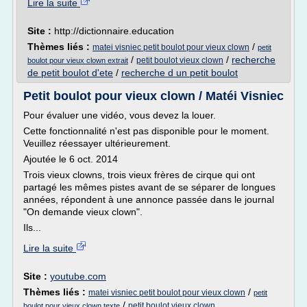
Lire la suite
Site :
http://dictionnaire.education
Thèmes liés :
/
matei visniec petit boulot pour vieux clown
petit
/
/
recherche
petit boulot vieux clown
boulot pour vieux clown extrait
de petit boulot d'ete
/
recherche d un petit boulot
Petit boulot pour vieux clown / Matéi Visniec
Pour évaluer une vidéo, vous devez la louer.
Cette fonctionnalité n'est pas disponible pour le moment.
Veuillez réessayer ultérieurement.
Ajoutée le 6 oct. 2014
Trois vieux clowns, trois vieux frères de cirque qui ont
partagé les mêmes pistes avant de se séparer de longues
années, répondent à une annonce passée dans le journal
"On demande vieux clown".
Ils...
Lire la suite
Site :
youtube.com
Thèmes liés :
/
matei visniec petit boulot pour vieux clown
petit
/
petit boulot vieux clown
boulot pour vieux clown texte