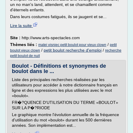
un no man's land, attendent, et se chamaillent comme
d'éternels enfants.
Dans leurs costumes fatigués, ils se jaugent et se...
Lire la suite
Site :
http://www.arts-spectacles.com
Thèmes liés :
/
matei visniec petit boulot pour vieux clown
petit
/
petit boulot recherche d'emploi
/
boulot vieux clown
recherche
petit boulot de nuit
Boulot - Définitions et synonymes de
boulot dans le ...
Liste des principales recherches réalisées par les
utilisateurs pour accéder à notre dictionnaire français en
ligne et des expressions les plus utilisées avec le mot
«boulot».
FR�?QUENCE D'UTILISATION DU TERME «BOULOT»
SUR LA P�?RIODE
Le graphique montre l'évolution annuelle de la fréquence
d'utilisation du mot «boulot» durant les 500 dernières
années. Son implémentation est...