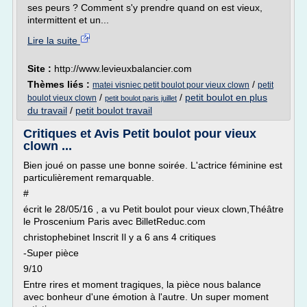
ses peurs ? Comment s'y prendre quand on est vieux,
intermittent et un...
Lire la suite
Site :
http://www.levieuxbalancier.com
Thèmes liés :
/
matei visniec petit boulot pour vieux clown
petit
/
/
petit boulot en plus
boulot vieux clown
petit boulot paris juillet
du travail
/
petit boulot travail
Critiques et Avis Petit boulot pour vieux
clown ...
Bien joué on passe une bonne soirée. L'actrice féminine est
particulièrement remarquable.
#
écrit le 28/05/16 , a vu Petit boulot pour vieux clown,Théâtre
le Proscenium Paris avec BilletReduc.com
christophebinet Inscrit Il y a 6 ans 4 critiques
-Super pièce
9/10
Entre rires et moment tragiques, la pièce nous balance
avec bonheur d'une émotion à l'autre. Un super moment