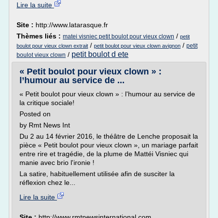
Lire la suite
Site :
http://www.latarasque.fr
Thèmes liés :
/
matei visniec petit boulot pour vieux clown
petit
/
/
petit
boulot pour vieux clown extrait
petit boulot pour vieux clown avignon
petit boulot d ete
/
boulot vieux clown
« Petit boulot pour vieux clown » :
l’humour au service de ...
« Petit boulot pour vieux clown » : l'humour au service de
la critique sociale!
Posted on
by Rmt News Int
Du 2 au 14 février 2016, le théâtre de Lenche proposait la
pièce « Petit boulot pour vieux clown », un mariage parfait
entre rire et tragédie, de la plume de Mattéi Visniec qui
manie avec brio l'ironie !
La satire, habituellement utilisée afin de susciter la
réflexion chez le...
Lire la suite
Site :
http://www.rmtnewsinternational.com