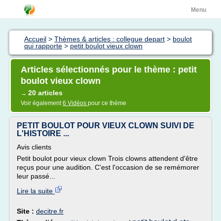
Menu
Accueil
>
Thèmes & articles : collegue depart
>
boulot
qui rapporte
>
petit boulot vieux clown
Articles sélectionnés pour le thème : petit
boulot vieux clown
20 articles
→
Voir également
6 Vidéos
pour ce thème
PETIT BOULOT POUR VIEUX CLOWN SUIVI DE
L'HISTOIRE ...
Avis clients
Petit boulot pour vieux clown Trois clowns attendent d'être
reçus pour une audition. C'est l'occasion de se remémorer
leur passé...
Lire la suite
Site :
decitre.fr