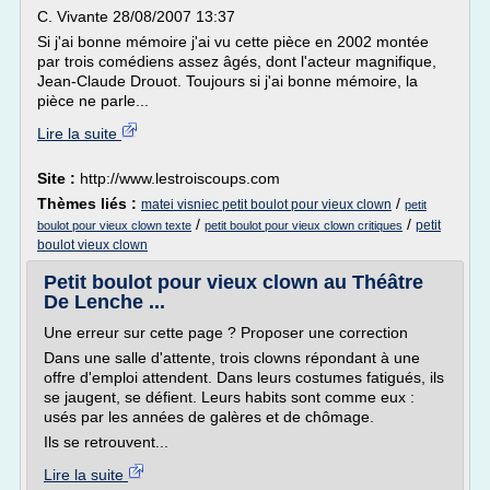
C. Vivante 28/08/2007 13:37
Si j'ai bonne mémoire j'ai vu cette pièce en 2002 montée
par trois comédiens assez âgés, dont l'acteur magnifique,
Jean-Claude Drouot. Toujours si j'ai bonne mémoire, la
pièce ne parle...
Lire la suite
Site :
http://www.lestroiscoups.com
Thèmes liés :
/
matei visniec petit boulot pour vieux clown
petit
/
/
petit
boulot pour vieux clown texte
petit boulot pour vieux clown critiques
boulot vieux clown
Petit boulot pour vieux clown au Théâtre
De Lenche ...
Une erreur sur cette page ? Proposer une correction
Dans une salle d'attente, trois clowns répondant à une
offre d'emploi attendent. Dans leurs costumes fatigués, ils
se jaugent, se défient. Leurs habits sont comme eux :
usés par les années de galères et de chômage.
Ils se retrouvent...
Lire la suite