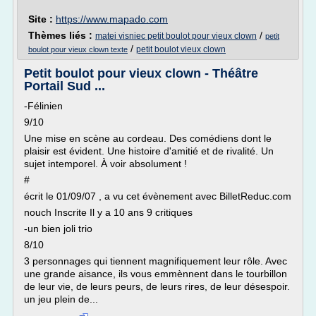
Site :
https://www.mapado.com
Thèmes liés :
/
matei visniec petit boulot pour vieux clown
petit
/
petit boulot vieux clown
boulot pour vieux clown texte
Petit boulot pour vieux clown - Théâtre
Portail Sud ...
-Félinien
9/10
Une mise en scène au cordeau. Des comédiens dont le
plaisir est évident. Une histoire d'amitié et de rivalité. Un
sujet intemporel. À voir absolument !
#
écrit le 01/09/07 , a vu cet évènement avec BilletReduc.com
nouch Inscrite Il y a 10 ans 9 critiques
-un bien joli trio
8/10
3 personnages qui tiennent magnifiquement leur rôle. Avec
une grande aisance, ils vous emmènnent dans le tourbillon
de leur vie, de leurs peurs, de leurs rires, de leur désespoir.
un jeu plein de...