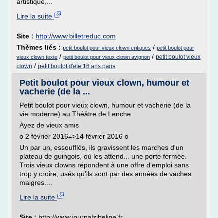
artistique,...
Lire la suite
Site :
http://www.billetreduc.com
Thèmes liés :
/
petit boulot pour vieux clown critiques
petit boulot pour
/
/
petit boulot vieux
vieux clown texte
petit boulot pour vieux clown avignon
/
clown
petit boulot d'ete 16 ans paris
Petit boulot pour vieux clown, humour et
vacherie (de la ...
Petit boulot pour vieux clown, humour et vacherie (de la
vie moderne) au Théâtre de Lenche
Ayez de vieux amis
o 2 février 2016=>14 février 2016 o
Un par un, essoufflés, ils gravissent les marches d'un
plateau de guingois, où les attend... une porte fermée.
Trois vieux clowns répondent à une offre d'emploi sans
trop y croire, usés qu'ils sont par des années de vaches
maigres....
Lire la suite
Site :
http://www.journalzibeline.fr