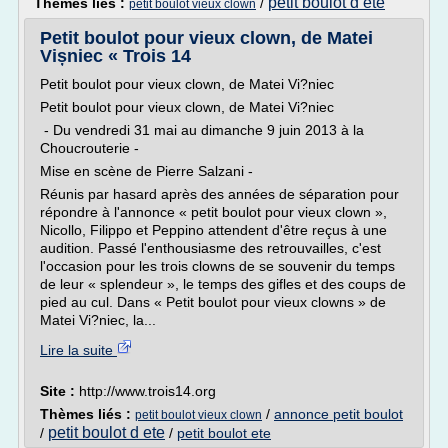
petit boulot d ete
Thèmes liés :
/
petit boulot vieux clown
Petit boulot pour vieux clown, de Matei
Vișniec « Trois 14
Petit boulot pour vieux clown, de Matei Vi?niec
Petit boulot pour vieux clown, de Matei Vi?niec
- Du vendredi 31 mai au dimanche 9 juin 2013 à la
Choucrouterie -
Mise en scène de Pierre Salzani -
Réunis par hasard après des années de séparation pour
répondre à l'annonce « petit boulot pour vieux clown »,
Nicollo, Filippo et Peppino attendent d'être reçus à une
audition. Passé l'enthousiasme des retrouvailles, c'est
l'occasion pour les trois clowns de se souvenir du temps
de leur « splendeur », le temps des gifles et des coups de
pied au cul. Dans « Petit boulot pour vieux clowns » de
Matei Vi?niec, la...
Lire la suite
Site :
http://www.trois14.org
Thèmes liés :
/
annonce petit boulot
petit boulot vieux clown
petit boulot d ete
/
/
petit boulot ete