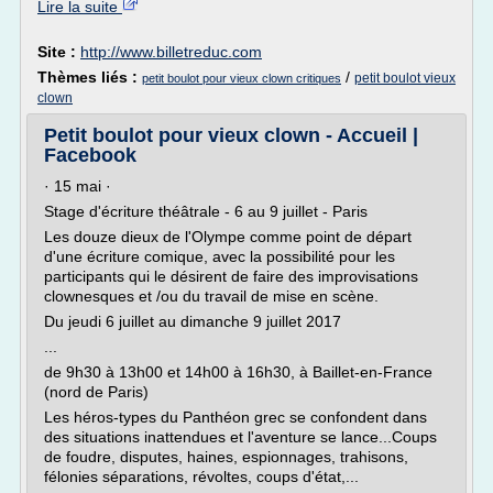
Lire la suite
Site :
http://www.billetreduc.com
Thèmes liés :
/
petit boulot vieux
petit boulot pour vieux clown critiques
clown
Petit boulot pour vieux clown - Accueil |
Facebook
· 15 mai ·
Stage d'écriture théâtrale - 6 au 9 juillet - Paris
Les douze dieux de l'Olympe comme point de départ
d'une écriture comique, avec la possibilité pour les
participants qui le désirent de faire des improvisations
clownesques et /ou du travail de mise en scène.
Du jeudi 6 juillet au dimanche 9 juillet 2017
...
de 9h30 à 13h00 et 14h00 à 16h30, à Baillet-en-France
(nord de Paris)
Les héros-types du Panthéon grec se confondent dans
des situations inattendues et l'aventure se lance...Coups
de foudre, disputes, haines, espionnages, trahisons,
félonies séparations, révoltes, coups d'état,...