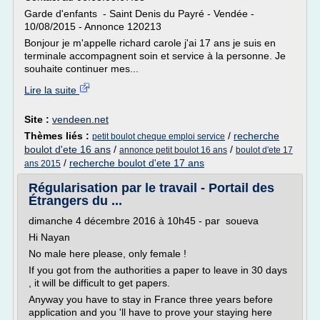
Garde d'enfants - Saint Denis du Payré - Vendée -
10/08/2015 - Annonce 120213
Bonjour je m'appelle richard carole j'ai 17 ans je suis en
terminale accompagnent soin et service à la personne. Je
souhaite continuer mes...
Lire la suite
Site :
vendeen.net
Thèmes liés :
/
recherche
petit boulot cheque emploi service
boulot d'ete 16 ans
/
/
annonce petit boulot 16 ans
boulot d'ete 17
/
recherche boulot d'ete 17 ans
ans 2015
Régularisation par le travail - Portail des
Étrangers du ...
dimanche 4 décembre 2016 à 10h45 - par soueva
Hi Nayan
No male here please, only female !
If you got from the authorities a paper to leave in 30 days
, it will be difficult to get papers.
Anyway you have to stay in France three years before
application and you 'll have to prove your staying here