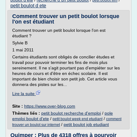
boulot d'ete
/
recherche d un petit boulot
/
/
petit boulot film
petit boulot d ete
Comment trouver un petit boulot lorsque
l'on est étudiant
Comment trouver un petit boulot lorsque l'on est
étudiant ?
Sylvie B
1 mai 2011
Certains étudiants sont obligés de concilier études et
travail pour pouvoir terminer les fins de mois plus
sereinement. Il ne s'agit pourtant pas d'empiéter sur les
heures de cours et d'être en échec scolaire. Il est
important de bien choisir son petit job. Cet article vous
donnera des pistes sur les...
Lire la suite
Site :
https://www.over-blog.com
Thèmes liés :
petit boulot recherche d'emploi
/
pole
emploi boulot d'ete
/
/
petit boulot week end etudiant
comment
/
petit boulot job etudiant
trouver un boulot sur internet
Quimper : Plus de 4318 offres à pourvoir