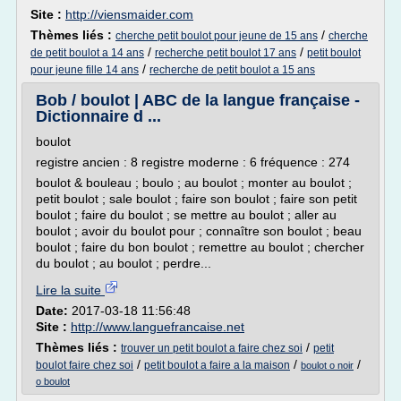
Site :
http://viensmaider.com
Thèmes liés :
/
cherche petit boulot pour jeune de 15 ans
cherche
/
/
de petit boulot a 14 ans
recherche petit boulot 17 ans
petit boulot
/
pour jeune fille 14 ans
recherche de petit boulot a 15 ans
Bob / boulot | ABC de la langue française -
Dictionnaire d ...
boulot
registre ancien : 8 registre moderne : 6 fréquence : 274
boulot & bouleau ; boulo ; au boulot ; monter au boulot ;
petit boulot ; sale boulot ; faire son boulot ; faire son petit
boulot ; faire du boulot ; se mettre au boulot ; aller au
boulot ; avoir du boulot pour ; connaître son boulot ; beau
boulot ; faire du bon boulot ; remettre au boulot ; chercher
du boulot ; au boulot ; perdre...
Lire la suite
Date:
2017-03-18 11:56:48
Site :
http://www.languefrancaise.net
Thèmes liés :
/
trouver un petit boulot a faire chez soi
petit
/
/
/
boulot faire chez soi
petit boulot a faire a la maison
boulot o noir
o boulot