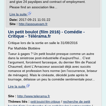
and give 24 payslipes and contract of employment.
Please find an association like...
Lire la suite
Date:
2017-09-21 11:01:22
Site :
http://assouevam.fr
Un petit boulot (film 2016) - Comédie -
Critique - Télérama.fr
Critique lors de la sortie en salle le 31/08/2016
Par Mathilde Blottière
Tueur à gages ? Un petit boulot presque comme un autre
dans la sinistrose post-industrielle d'aujourd'hui... C'est
l'argument, forcément farcesque, du dernier film de Pascal
Chaumeil, dont L'Arnacoeur associait déjà avec succès
romance et profession hors norme (en l'occurrence, briseur
de ménages). Mais le cinéaste, décédé juste après le
tournage, délaisse un peu la comédie sentimentale pour...
Lire la suite
Site :
http://www.telerama.fr
Thèmes liés :
/
recherche de petit
petit boulot film critique