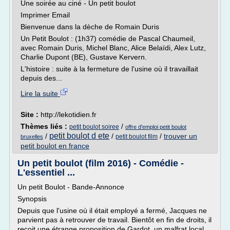
Une soirée au ciné - Un petit boulot
Imprimer Email
Bienvenue dans la dèche de Romain Duris
Un Petit Boulot : (1h37) comédie de Pascal Chaumeil,
avec Romain Duris, Michel Blanc, Alice Belaïdi, Alex Lutz,
Charlie Dupont (BE), Gustave Kervern.
L'histoire : suite à la fermeture de l'usine où il travaillait
depuis des...
Lire la suite
Site :
http://lekotidien.fr
Thèmes liés :
/
petit boulot soiree
offre d'emploi petit boulot
petit boulot d ete
/
/
/
trouver un
petit boulot film
bruxelles
petit boulot en france
Un petit boulot (film 2016) - Comédie -
L'essentiel ...
Un petit Boulot - Bande-Annonce
Synopsis
Depuis que l'usine où il était employé a fermé, Jacques ne
parvient pas à retrouver de travail. Bientôt en fin de droits, il
reçoit une étrange proposition de Gardot, un malfrat local.