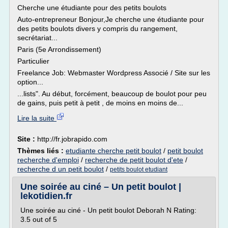
Cherche une étudiante pour des petits boulots
Auto-entrepreneur Bonjour,Je cherche une étudiante pour
des petits boulots divers y compris du rangement,
secrétariat...
Paris (5e Arrondissement)
Particulier
Freelance Job: Webmaster Wordpress Associé / Site sur les
option...
...lists". Au début, forcément, beaucoup de boulot pour peu
de gains, puis petit à petit , de moins en moins de...
Lire la suite
Site :
http://fr.jobrapido.com
Thèmes liés :
etudiante cherche petit boulot
/
petit boulot
recherche d'emploi
/
recherche de petit boulot d'ete
/
recherche d un petit boulot
/
petits boulot etudiant
Une soirée au ciné – Un petit boulot |
lekotidien.fr
Une soirée au ciné - Un petit boulot Deborah N Rating:
3.5 out of 5