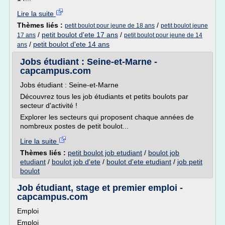
Lire la suite
Thèmes liés :
/
petit boulot pour jeune de 18 ans
petit boulot jeune
/
petit boulot d'ete 17 ans
/
17 ans
petit boulot pour jeune de 14
/
petit boulot d'ete 14 ans
ans
Jobs étudiant : Seine-et-Marne -
capcampus.com
Jobs étudiant : Seine-et-Marne
Découvrez tous les job étudiants et petits boulots par
secteur d'activité !
Explorer les secteurs qui proposent chaque années de
nombreux postes de petit boulot...
Lire la suite
Thèmes liés :
petit boulot job etudiant
/
boulot job
etudiant
/
boulot job d'ete
/
boulot d'ete etudiant
/
job petit
boulot
Job étudiant, stage et premier emploi -
capcampus.com
Emploi
Emploi