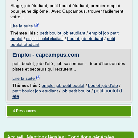
Stage, job étudiant, petit boulot étudiant, premier emploi
pour jeune diplômé . Avec Capcampus, trouver facilement
votre...
Lire la suite
Thèmes liés :
petit boulot job etudiant
/
emploi job petit
boulot
/
/
boulot job etudiant
/
petit
emploi boulot etudiant
boulot etudiant
Emploi - capcampus.com
petit boulot, job d'été , job saisonnier ... tour d'horizon des
pistes et secteurs qui recrutent...
Lire la suite
Thèmes liés :
emploi job petit boulot
/
boulot job d'ete
/
petit boulot d
petit boulot job etudiant
/
job petit boulot
/
ete
4 Ressources
Accueil
|
Mentions légales
|
Conditions générales