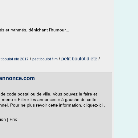
és et rythmés, dénichant l'humour...
petit boulot d ete
/
/
/
it boulot ete 2017
petit boulot film
 wannonce.com
de code postal ou de ville. Vous pouvez le faire et
du menu « Filtrer les annonces » à gauche de cette
l. Pour ne plus revoir cette information, cliquez-ici .
tion | Prix