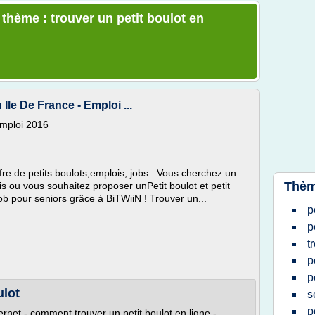
 thème : trouver un petit boulot en
 Ile De France - Emploi ...
Emploi 2016
fre de petits boulots,emplois, jobs.. Vous cherchez un
Thèm
ois ou vous souhaitez proposer unPetit boulot et petit
job pour seniors grâce à BiTWiiN ! Trouver un...
p
p
t
p
p
ulot
s
p
ernet - comment trouver un petit boulot en ligne -