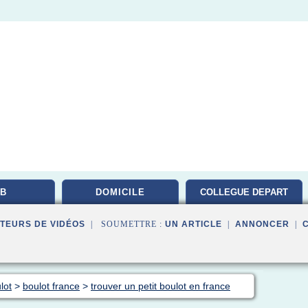
B
DOMICILE
COLLEGUE DEPART
TEURS DE VIDÉOS
| SOUMETTRE :
UN ARTICLE
|
ANNONCER
|
lot
>
boulot france
>
trouver un petit boulot en france