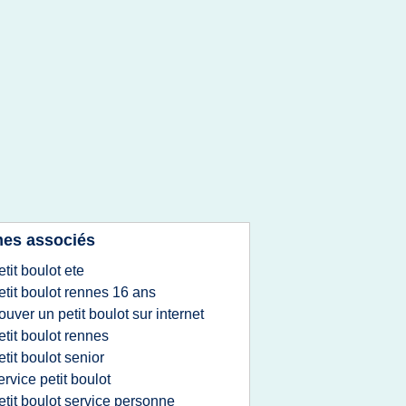
es associés
etit boulot ete
etit boulot rennes 16 ans
rouver un petit boulot sur internet
etit boulot rennes
etit boulot senior
ervice petit boulot
etit boulot service personne