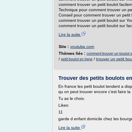
comment trouver un petit boulot facile
Technique pour comment trouver un pet
Conseil pour comment trouver un petit 
comment trouver un petit boulot sur You
comment trouver un petit boulot sur fac
Lire la suite
Site :
youtube.com
Thèmes liés :
comment trouver un boulot su
/
/
trouver un petit bo
petit boulot en ligne
Trouver des petits boulots en
En france les petit boulot tendent a disp
qu on peut trouver encore c'est faire l
Tu as le choix.
Likes:
11
garde d enfant domicile chez les bourge
Lire la suite