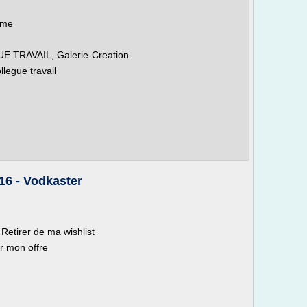
hème
TRAVAIL, Galerie-Creation
legue travail
016 - Vodkaster
 Retirer de ma wishlist
r mon offre