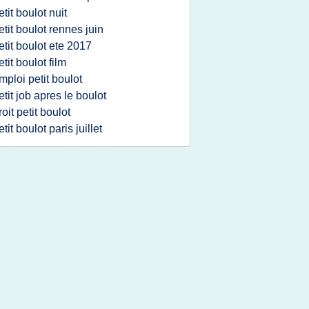
etit boulot nuit
etit boulot rennes juin
etit boulot ete 2017
etit boulot film
mploi petit boulot
etit job apres le boulot
roit petit boulot
etit boulot paris juillet