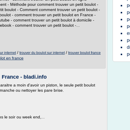
ment - Méthode pour comment trouver un petit boulot -
p
it boulot - Comment comment trouver un petit boulot -
p
boulot - comment trouver un petit boulot en France -
p
tube - comment trouver un petit boulot à domicile -
ebook - comment trouver un petit boulot -...
p
e
p
d
/
/
r internet
trouver du boulot sur internet
trouver boulot france
p
ulot en france
 France - bladi.info
araitre a moin d'avoir un piston, le seule petit boulot
a manche ou nettoyer les pare brise.
s le soir ou week end,...