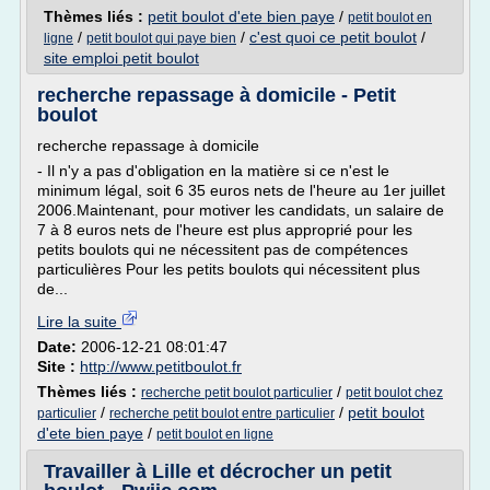
Thèmes liés :
petit boulot d'ete bien paye
/
petit boulot en
/
/
c'est quoi ce petit boulot
/
ligne
petit boulot qui paye bien
site emploi petit boulot
recherche repassage à domicile - Petit
boulot
recherche repassage à domicile
- Il n'y a pas d'obligation en la matière si ce n'est le
minimum légal, soit 6 35 euros nets de l'heure au 1er juillet
2006.Maintenant, pour motiver les candidats, un salaire de
7 à 8 euros nets de l'heure est plus approprié pour les
petits boulots qui ne nécessitent pas de compétences
particulières Pour les petits boulots qui nécessitent plus
de...
Lire la suite
Date:
2006-12-21 08:01:47
Site :
http://www.petitboulot.fr
Thèmes liés :
/
recherche petit boulot particulier
petit boulot chez
/
/
petit boulot
particulier
recherche petit boulot entre particulier
d'ete bien paye
/
petit boulot en ligne
Travailler à Lille et décrocher un petit