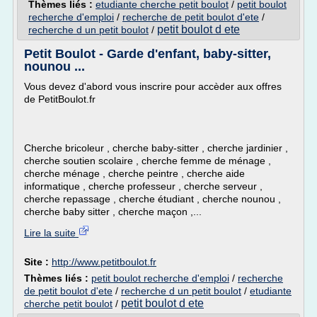
Thèmes liés :
etudiante cherche petit boulot
/
petit boulot
recherche d'emploi
/
recherche de petit boulot d'ete
/
petit boulot d ete
recherche d un petit boulot
/
Petit Boulot - Garde d'enfant, baby-sitter,
nounou ...
Vous devez d'abord vous inscrire pour accèder aux offres
de PetitBoulot.fr
Cherche bricoleur , cherche baby-sitter , cherche jardinier ,
cherche soutien scolaire , cherche femme de ménage ,
cherche ménage , cherche peintre , cherche aide
informatique , cherche professeur , cherche serveur ,
cherche repassage , cherche étudiant , cherche nounou ,
cherche baby sitter , cherche maçon ,...
Lire la suite
Site :
http://www.petitboulot.fr
Thèmes liés :
petit boulot recherche d'emploi
/
recherche
de petit boulot d'ete
/
recherche d un petit boulot
/
etudiante
petit boulot d ete
cherche petit boulot
/