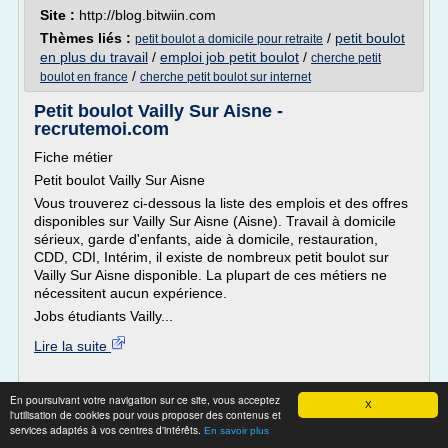
Site :
http://blog.bitwiin.com
Thèmes liés :
/
petit boulot
petit boulot a domicile pour retraite
en plus du travail
/
emploi job petit boulot
/
cherche petit
/
boulot en france
cherche petit boulot sur internet
Petit boulot Vailly Sur Aisne -
recrutemoi.com
Fiche métier
Petit boulot Vailly Sur Aisne
Vous trouverez ci-dessous la liste des emplois et des offres
disponibles sur Vailly Sur Aisne (Aisne). Travail à domicile
sérieux, garde d'enfants, aide à domicile, restauration,
CDD, CDI, Intérim, il existe de nombreux petit boulot sur
Vailly Sur Aisne disponible. La plupart de ces métiers ne
nécessitent aucun expérience.
Jobs étudiants Vailly...
Lire la suite
Site :
recrutemoi.com
En poursuivant votre navigation sur ce site, vous acceptez
X
Thèmes liés :
recherche petit boulot a domicile pour complement
l'utilisation de cookies pour vous proposer des contenus et
/
offre petit boulot a domicile
/
services adaptés à vos centres d'intérêts.
de revenu
petit boulot domicile
En savoir plus