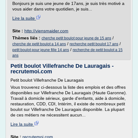
Bonjours je suis une jeune de 17ans, je suis très motivé a
vous aider dans votre quotidien, je suis...
Lire la suite
Site :
http://viensmaider.com
Thèmes liés :
/
cherche petit boulot pour jeune de 15 ans
/
/
cherche de petit boulot a 14 ans
recherche petit boulot 17 ans
/
petit boulot pour jeune fille 14 ans
recherche de petit boulot a 15
ans
Petit boulot Villefranche De Lauragais -
recrutemoi.com
Petit boulot Villefranche De Lauragais
Vous trouverez ci-dessous la liste des emplois et des offres
disponibles sur Villefranche De Lauragais (Haute Garonne).
Travail à domicile sérieux, garde d'enfants, aide à domicile,
restauration, CDD, CDI, Intérim, il existe de nombreux petit
boulot sur Villefranche De Lauragais disponible. La plupart
de ces métiers ne nécessitent aucun...
Lire la suite
Site :
recrutemoi.com