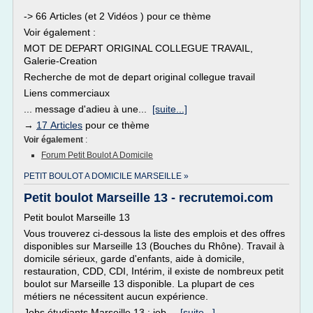
-> 66 Articles (et 2 Vidéos ) pour ce thème
Voir également :
MOT DE DEPART ORIGINAL COLLEGUE TRAVAIL,
Galerie-Creation
Recherche de mot de depart original collegue travail
Liens commerciaux
... message d'adieu à une...
[suite...]
→
17 Articles
pour ce thème
Voir également
:
Forum Petit Boulot A Domicile
PETIT BOULOT A DOMICILE MARSEILLE »
Petit boulot Marseille 13 - recrutemoi.com
Petit boulot Marseille 13
Vous trouverez ci-dessous la liste des emplois et des offres
disponibles sur Marseille 13 (Bouches du Rhône). Travail à
domicile sérieux, garde d'enfants, aide à domicile,
restauration, CDD, CDI, Intérim, il existe de nombreux petit
boulot sur Marseille 13 disponible. La plupart de ces
métiers ne nécessitent aucun expérience.
Jobs étudiants Marseille 13 : job...
[suite...]