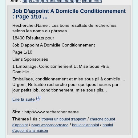
Site :
https://opportunitevdimanager.jimdo.com
Job D'appoint A Domicile Conditionnement
: Page 1/10 ...
Rechercher.Name : Les bons résultats de recherches
selons les noms ou phrases.
18400 Résultats pour
Job D'appoint A Domicile Conditionnement
Page 1/10
Liens Sponsorisés
1 Emballage, Conditionnement Et Mise Sous Pli à
Domicile ...
Emballage, conditionnement et mise sous pli à domicile ...
Urgent, Retraitée recherche pour quelques heures par
jour petits job, conditionnement, mise sous plis...
Lire la suite
Site :
http://www.rechercher.name
Thèmes liés :
/
trouver un boulot d'appoint
cherche boulot
/
/
/
d'appoint
boulot d'appoint
boulot
boulot d'appoint definition
d'appoint a la maison