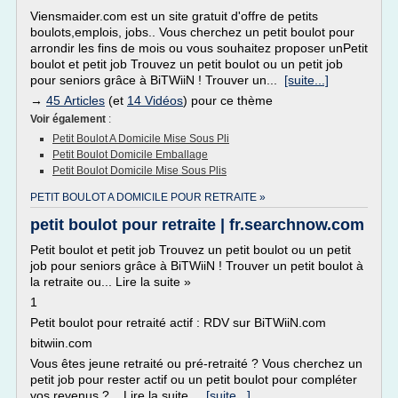
Viensmaider.com est un site gratuit d'offre de petits
boulots,emplois, jobs.. Vous cherchez un petit boulot pour
arrondir les fins de mois ou vous souhaitez proposer unPetit
boulot et petit job Trouvez un petit boulot ou un petit job
pour seniors grâce à BiTWiiN ! Trouver un...
[suite...]
→
45 Articles
(et
14 Vidéos
) pour ce thème
Voir également
:
Petit Boulot A Domicile Mise Sous Pli
Petit Boulot Domicile Emballage
Petit Boulot Domicile Mise Sous Plis
PETIT BOULOT A DOMICILE POUR RETRAITE »
petit boulot pour retraite | fr.searchnow.com
Petit boulot et petit job Trouvez un petit boulot ou un petit
job pour seniors grâce à BiTWiiN ! Trouver un petit boulot à
la retraite ou... Lire la suite »
1
Petit boulot pour retraité actif : RDV sur BiTWiiN.com
bitwiin.com
Vous êtes jeune retraité ou pré-retraité ? Vous cherchez un
petit job pour rester actif ou un petit boulot pour compléter
vos revenus ?... Lire la suite...
[suite...]