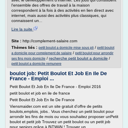
avec le développement d'internet. Les jobs qui constituent
l'ensemble des offres de travail à la maison
correspondent à la fois à des activités en lien direct avec
internet, mais aussi des activités plus classiques, qui
connaissent un...
Lire la suite
Site :
http://complement-salaire.com
Thèmes liés :
/
petit boulot a domicile mise sous pli
petit boulot
/
a domicile pour complement de salaire
petit boulot pour arrondir
/
recherche petit boulot a domicile
/
ses fins mois domicile
petit boulot a domicile remunere
boulot job: Petit Boulot Et Job En Ile De
France - Emploi ...
Petit Boulot Et Job En Ile De France - Emploi 2016
petit boulot et job en ile de france
Petit Boulot Et Job En Ile De France
Viensmaider.com est un site gratuit d'offre de petits
boulots,emplois, jobs.. Vous cherchez un petit boulot pour
arrondir les fins de mois ou vous souhaitez proposer unPetit
boulot et petit job Trouvez un petit boulot ou un petit job
pour seniors grâce à BiTWiiN ! Trouver un...