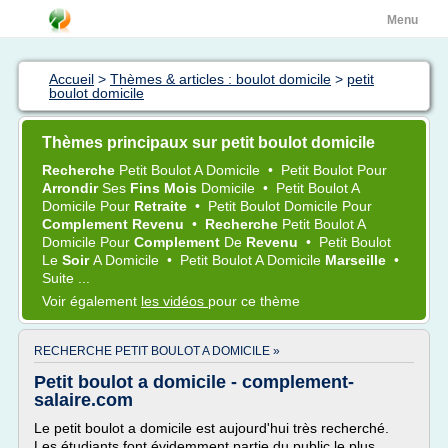
Menu
Accueil
>
Thèmes & articles : boulot domicile
>
petit
boulot domicile
Thèmes principaux sur petit boulot domicile
Recherche
Petit Boulot
A
Domicile
•
Petit Boulot
Pour
Arrondir
Ses
Fins Mois
Domicile
•
Petit Boulot
A
Domicile
Pour
Retraite
•
Petit Boulot Domicile
Pour
Complement Revenu
•
Recherche
Petit Boulot
A
Domicile
Pour
Complement
De
Revenu
•
Petit Boulot
Le
Soir
A
Domicile
•
Petit Boulot
A
Domicile
Marseille
•
Suite ...
Voir également
les vidéos
pour ce thème
RECHERCHE PETIT BOULOT A DOMICILE »
Petit boulot a domicile - complement-
salaire.com
Le petit boulot a domicile est aujourd'hui très recherché.
Les étudiants font évidemment partie du public le plus