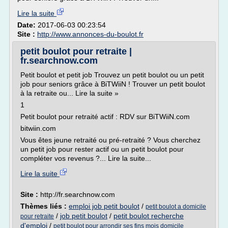
Lire la suite
Date:
2017-06-03 00:23:54
Site :
http://www.annonces-du-boulot.fr
petit boulot pour retraite |
fr.searchnow.com
Petit boulot et petit job Trouvez un petit boulot ou un petit
job pour seniors grâce à BiTWiiN ! Trouver un petit boulot
à la retraite ou... Lire la suite »
1
Petit boulot pour retraité actif : RDV sur BiTWiiN.com
bitwiin.com
Vous êtes jeune retraité ou pré-retraité ? Vous cherchez
un petit job pour rester actif ou un petit boulot pour
compléter vos revenus ?... Lire la suite...
Lire la suite
Site :
http://fr.searchnow.com
Thèmes liés :
emploi job petit boulot
/
petit boulot a domicile
/
job petit boulot
/
petit boulot recherche
pour retraite
d'emploi
/
petit boulot pour arrondir ses fins mois domicile